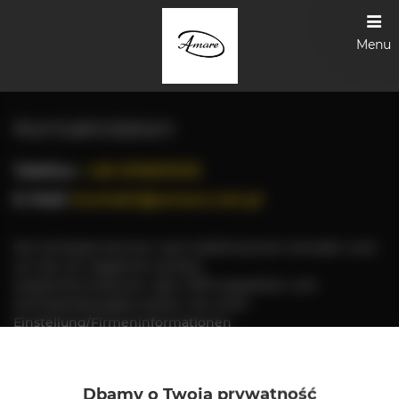
Menu
Kontaktdaten
Telefon
+48 501601535
E-Mail
kontakt@amare.net.pl
Die Schlüssel können nach telefonischem Kontakt rund
um die Uhr abgeholt werden.
Zusatzinformationen über Öffnungszeiten und
Schlüsselübergabe ändern Sie unter
Einstellung/Firmeninformationen
Besitzer Details
Dbamy o Twoją prywatność