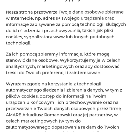
Der Name der Firma:
AMARE Arkadiusz Romanowski
Straße:
ul. Piastowska 49
Nasza strona przetwarza Twoje dane osobowe zbierane
Adresse:
72-346, Pobierowo, Polen
w Internecie, np. adres IP Twojego urządzenia oraz
USt-IdNr:
8571669887
informacje zapisywane za pomocą technologii służących
do ich śledzenia i przechowywania, takich jak pliki
Daten für Überweisungen
cookies, sygnalizatory www lub innych podobnych
technologii.
Bankkontodaten:
Za ich pomocą zbieramy informacje, które mogą
BE94 9673 4576 1314
stanowić dane osobowe. Wykorzystujemy je w celach
SWIFT/BIC:
TRWIBEB1XXX
analitycznych, marketingowych oraz aby dostosować
Bank:
Wise: Rue du Trône 100, 3rd floor
treści do Twoich preferencji i zainteresowań.
Brussels 1050
Wyrażam zgodę na korzystanie z technologii
Name des
Arkadiusz Romanowski
automatycznego śledzenia i zbierania danych, w tym z
Zahlungsempfängers:
plików cookies, dostęp do informacji na Twoim
urządzeniu końcowym i ich przechowywanie oraz na
Unsere Standorte
przetwarzanie Twoich danych osobowych przez firmę
AMARE Arkadiusz Romanowski oraz jej partnerów, w
celach marketingowych (w tym do
Amare Domki Pobierowo
zautomatyzowanego dopasowania reklam do Twoich
Piastowska 49