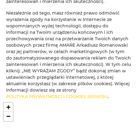
zainteresowań i mierzenia ich skuteczności).
72-346 Pobierowo
Polen
Niezależnie od tego, masz również prawo odmówić
wyrażenia zgody na korzystanie w Internecie ze
ANGEBOT
AUF DER KARTE
wspomnianych wyżej technologii, dostępu do
ANZEIGEN
ÜBERPRÜFEN
informacji na Twoim urządzeniu końcowym i ich
przechowywania oraz na przetwarzanie Twoich danych
osobowych przez firmę AMARE Arkadiusz Romanowski
Dom Gościnny Amare
oraz jej partnerów, w celach marketingowych (w tym
Pomorska 7
do zautomatyzowanego dopasowania reklam do Twoich
72-346 POBIEROWO
zainteresowań i mierzenia ich skuteczności). W tym celu
Polen
kliknij: „NIE WYRAŻAM ZGODY” bądź dokonaj zmian w
ustawieniach przeglądarki internetowej, z której
ANGEBOT
AUF DER KARTE
aktualnie korzystasz (w zakresie plików cookies). Więcej
ANZEIGEN
ÜBERPRÜFEN
informacji dowiesz się ze strony
POLITYKA PRYWATNOŚCI I COOKIES SERWISU
.
+
−
×
Dom Gościnny Amare