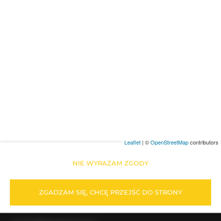
Pomorska 7
72-346 POBIEROWO, Polen
Angebot anzeigen
Leaflet
| ©
OpenStreetMap
contributors
NIE WYRAŻAM ZGODY
Piastowska 49
, 72-346 Pobierowo
+48 501601535
ZGADZAM SIĘ, CHCĘ PRZEJŚĆ DO STRONY
kontakt@amare.net.pl