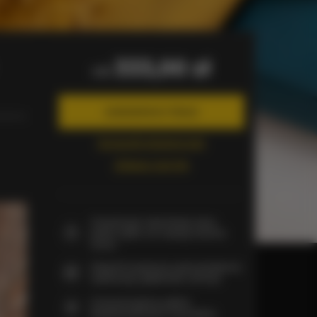
333,00 zł
od
ZAREZERWUJ TERAZ
Sprawdź dostępność
Zobacz cennik
Gwarancja najniższej ceny
pokoi tylko na naszej stronie
www
Natychmiastowe potwierdzenie
rezerwacji (płatność online)
Gwarantujemy pełne
bezpieczeństwo transakcji