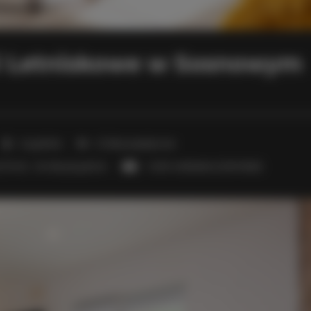
 Letniskowe w Sosnowym
2 sypialnie
2 łóżka pojedyncze
(Twin) - do decyzji gościa
1 sofa rozkładana (Sofa Bed)