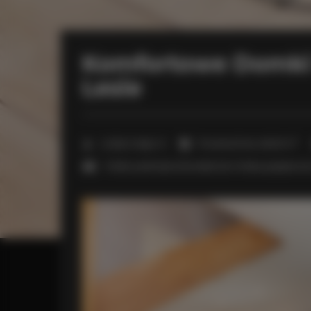
Komfortowe Domki
Lesie
2
Liczba miejsc:
6
Powierzchnia:
48,00 m
1 łóżko podwójne (Double) lub 2 łóżka pojedyńcze 