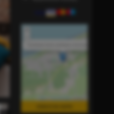
+
−
×
Komfortowe Domki Letniskowe w Sosnowym Lesie
Leaflet
| ©
OpenStreetMap
contributors
ZOBACZ NA MAPIE